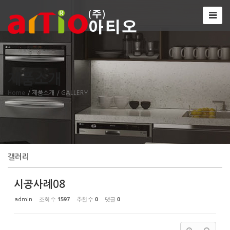
Sketchbook5, 스케치북5
제품소개
Sketchbook5, 스케치북5
Home
/ 제품소개
/ GALLERY
갤러리
시공사례08
조회 수
1597
추천 수
0
댓글
0
admin