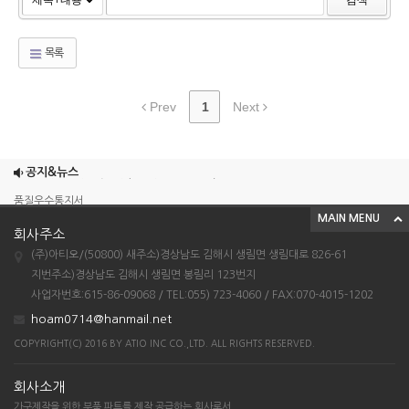
목록
Prev
1
Next
우수단체표준제품확인서 (공동주택용 현관장)
우수단체표준제품확인서 (공동주택용 반침장)
공지&뉴스
품질우수통지서
MAIN MENU
2023년 제9회 고객품질대상 고객품질평가 우...
회사주소
단체표준인증서 (공동주택용 현관장)
(주)아티오/(50800) 새주소)경상남도 김해시 생림면 생림대로 826-61
우수단체표준제품확인서 (공동주택용 현관장)
지번주소)경상남도 김해시 생림면 봉림리 123번지
사업자번호:615-86-09068 / TEL:055) 723-4060 / FAX:070-4015-1202
우수단체표준제품확인서 (공동주택용 반침장)
hoam0714@hanmail.net
품질우수통지서
COPYRIGHT(C) 2016 BY ATIO INC CO.,LTD. ALL RIGHTS RESERVED.
2023년 제9회 고객품질대상 고객품질평가 우...
단체표준인증서 (공동주택용 현관장)
회사소개
가구제작을 위한 부품 파트를 제작 공급하는 회사로서