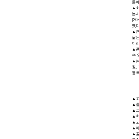
들에
▲회
본사
(2
했다
▲㈜
짧은
이라
▲좀
수 
▲㈜
원,
등록
▲고
▲출
▲그
▲학
▲고
▲매
▲끝