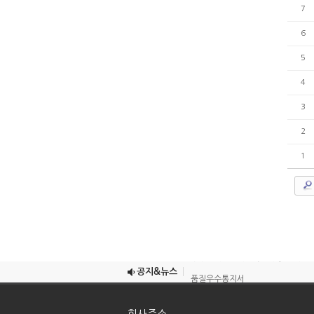
7
6
5
4
3
2
1
우수단체표준제품확인서 (공동주택용
우수단체표준제품확인서 (공동주택용
공지&뉴스
품질우수통지서
2023년 제9회 고객품질대상 고객품
회사주소