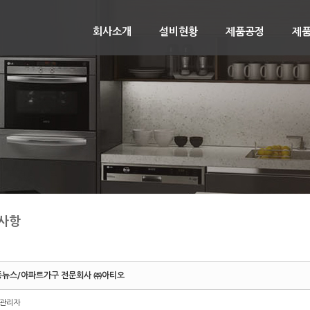
회사소개
설비현황
제품공정
제
사항
동뉴스/아파트가구 전문회사 ㈜아티오
관리자