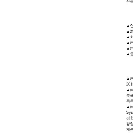
꾸는
▲언
▲회
▲회
▲㈜
▲㈜
▲종
▲㈜
20
▲㈜
롯해
묵묵
▲㈜
Sy
경험
창업
제품