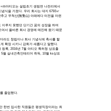
나 =㈜아티오는 설립초기 생림면 나전리에서
기념식을 가졌다. 우리 회사는 대지 6793㎡
동을 갖추고 무척산(無隻山) 아래에다 터전을 마련
구도 이루지 못했던 단기간 꿈의 성장을 하며
모여서 올바른 회사 경영에 매진해 왔기 때문
 하더라도 창립이나 회사 기념식에 축사를 할
게 확장 시키니 감회가 새롭다고 말했다.
장터 등록, 2016년 7월 아티오 특허청 상표출
여, 5월 실내건축인테리어 취득, 10월 ks상표
)를 졸업했다.
지만 한번 입사한 직원들은 평생직장이라는 최