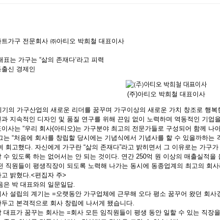
트가구 전문회사 ㈜아티오 박희철 대표이사
대표는 가구는 “삶의 존재다‘라고 피력
동출신 경제인
(주)아티오 박희철 대표이사
세기의 가구산업의 새로운 리더를 꿈꾸며 가구이상의 새로운 가치 창조로 행복
과 지속적인 디자인 및 품질 연구를 위해 끈임 없이 노력하며 역동적인 기업을 추구
이사는 “우리 회사(아티오)는 가구분야 최고의 전문가들로 구성되어 함께 나아
그는 “처음에 회사를 창립할 당시에는 기념식에서 기념사를 할 수 있을까하는 
며 회고했다. 자신에게 가구란 “삶의 존재다”라고 밝히면서 그 이유로는 가구가
 수 있도록 하는 없어서는 안 되는 것이다. 연간 250억 원 이상의 매출실적을
전 직원들이 평생직장이 되도록 노력해 나가는 동시에 동종업계의 최고의 회사
고 밝혔다.<편집자 주>
음은 박 대표와의 일문일답.
사 설립의 계기는 =오랫동안 가구업체에 근무해 오다 평소 꿈꾸어 왔던 회사
두고 본격적으로 회사 창립에 나서게 됐습니다.
 대표가 꿈꾸는 회사는 =회사 모든 임직원들이 평생 동안 일할 수 있는 직장을