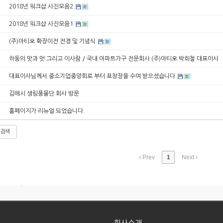
2018년 워크샵 사진모음2
2018년 워크샵 사진모음1
(주)아티오 확장이전 전경 및 기념식
하동의 맛과 멋 그리고 이사람 / 국내 아파트가구 전문회사 (주)아티오 박희철 대표이사
대표이사님께서 중소기업중앙회로 부터 표창장을 수여 받으셨습니다
김해시 생림풍물단 회사 방문
홈페이지가 리뉴얼 되었습니다.
검색
Prev
1
Next
 현관장)
 반침장)
질평가 우...
회사소개