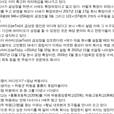
서도 이미 확고히 자리매김을 해나가고 있다.
사가 급성장을 하면서 사세도 확장되었다고 알고 있다. 어떻게 확장이 되었
를 두고 운영을 해오다 사세가 확장되면서 2017년 11월 17일 회사 확장이전 
055평)에 846㎡(256평)의 공장건물 3동 그리고 122㎡(37평)씩 2개의 사무
.
아티오(arTio)의 급성장 원인은 어디에 있다고 보나 =회사 설립 이래 그 누
 기간에 ㈜아티오가 성장을 할 수 있었던 것은 해당 분야의 최고 전문가들이 
고 생각하고 있다.
더 ㈜아티오(arTio)의 급성장을 강조한다면 =제가 처음 회사를 설립할 때만
있을까도 고민했던 새내기 창업자가 이제는 어엿한 중년이 되어 회사도 제법 크
아티오(arTio)는 =2014년 5월 15일 회사 설립 후 2015년 11월 조달청 나라
 2017년 11월 17일 본사 공장 확장이전, 2018년 2월 중소기업회장 표창장 수
 취득 등을 한 주방가구 전문제조 회사다.
향이 어디인가? =경남 하동이다.
생지는 = 하동군 하동읍 흥룡리 호암마을이다.
럼 하동에서 초·중·고를 다녔나 =다녔다.
교는 =흥룡초등학교(33회)를 거쳐 하동중앙중학교(22회), 하동고등학교(36회
향 하동에는 언제 다녀가나 =매주 찾고 있다.
주 하동(고향)을 찾는 이유는 =형님 내외분과 친구들을 만나러 오고 있다.
으로 하고 싶은 이야기를 해 달라 =저희 회사는 창업한지 얼마 되지는 않았