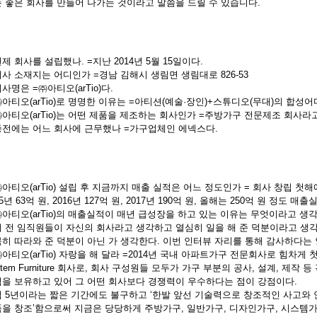
 좋은 회사를 만들어 나가는 것이라고 말씀을 드릴 수 있습니다.
제 회사를 설립했나. =지난 2014년 5월 15일이다.
사 소재지는 어디인가 =경남 김해시 생림면 생림대로 826-53
사명은 =㈜아티오(arTio)다.
아티오(arTio)로 명명한 이유는 =아티션(예술·장인)+스튜디오(무대)의 합성어
아티오(arTio)는 어떤 제품을 제조하는 회사인가 =주방가구 전문제조 회사라고
전에는 어느 회사에 근무했나 =가구업체인 에넥스다.
아티오(arTio) 설립 후 지금까지 매출 실적은 어느 정도인가 = 회사 창립 첫해
15년 63억 원, 2016년 127억 원, 2017년 190억 원, 올해는 250억 원 정도 
아티오(arTio)의 매출실적이 매년 급성장을 하고 있는 이유는 무엇이라고 생각하
 전 임직원들이 자신의 회사라고 생각하고 열심히 일을 해 준 덕분이라고 생각
히 따라와 준 덕분이 아닌 가 생각한다. 이번 인터뷰 자리를 통해 감사하다는
아티오(arTio) 자랑을 해 달라 =2014년 국내 아파트가구 전문회사로 힘차게 
stem Furniture 회사로, 회사 구성원들 모두가 가구 부분의 공사, 설계, 제
을 보유하고 있어 그 어떤 회사보다 경쟁력이 우수하다는 점이 강점이다.
 5년이라는 짧은 기간에도 불구하고 ‘한발 앞선 기술력으로 창조적인 사고와
을 창조’함으로써 지금은 당당하게 주방가구, 일반가구, 디자인가구, 시스템가