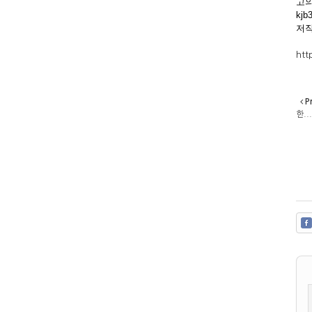
고의
kjb
저작
htt
P
한...