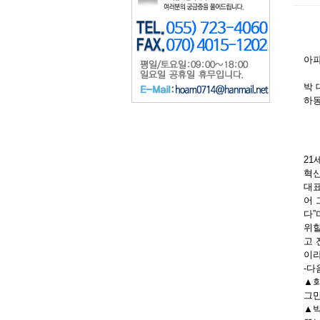
아파
박 
하
21
혁신
대표
어 
다”
위할
고 
이라
-다
▲회
그만
▲박