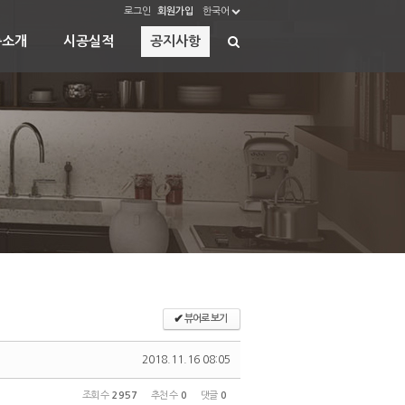
로그인
회원가입
한국어
품소개
시공실적
공지사항
✔
뷰어로 보기
2018.11.16 08:05
조회 수
2957
추천 수
0
댓글
0