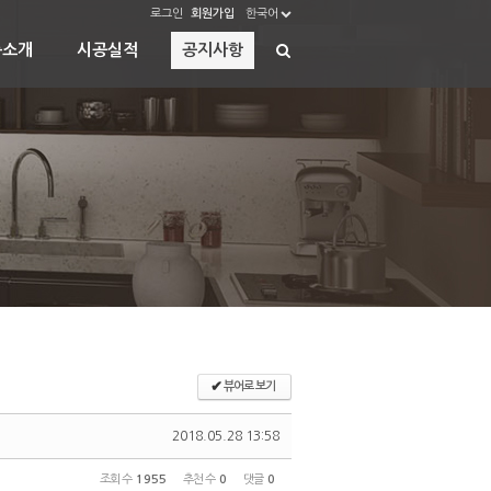
로그인
회원가입
한국어
품소개
시공실적
공지사항
✔
뷰어로 보기
2018.05.28 13:58
조회 수
1955
추천 수
0
댓글
0