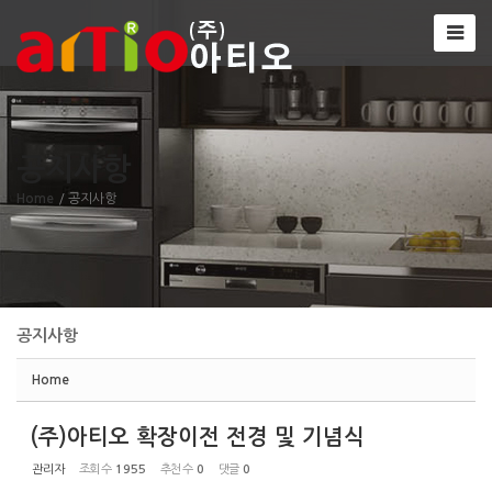
Sketchbook5, 스케치북5
공지사항
Sketchbook5, 스케치북5
Home
/ 공지사항
공지사항
Home
(주)아티오 확장이전 전경 및 기념식
관리자
조회 수
1955
추천 수
0
댓글
0