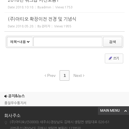
2018년 워크샵 사진모음1
Date
2018.10.18
By
admin
Views
1753
(주)아티오 확장이전 전경 및 기념식
Date
2018.05.28
By
관리자
Views
1955
검색
쓰기
Prev
1
Next
우수단체표준제품확인서 (공동주택용 현관장)
우수단체표준제품확인서 (공동주택용 반침장)
공지&뉴스
품질우수통지서
MAIN MENU
2023년 제9회 고객품질대상 고객품질평가 우...
회사주소
단체표준인증서 (공동주택용 현관장)
(주)아티오/(50800) 새주소)경상남도 김해시 생림면 생림대로 826-61
우수단체표준제품확인서 (공동주택용 현관장)
지번주소)경상남도 김해시 생림면 봉림리 123번지