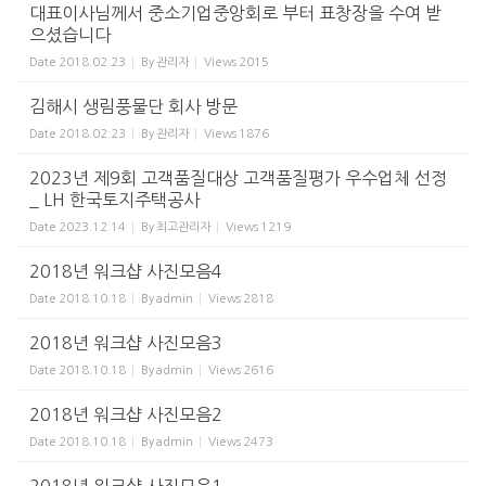
대표이사님께서 중소기업중앙회로 부터 표창장을 수여 받
으셨습니다
Date
2018.02.23
By
관리자
Views
2015
김해시 생림풍물단 회사 방문
Date
2018.02.23
By
관리자
Views
1876
2023년 제9회 고객품질대상 고객품질평가 우수업체 선정
_ LH 한국토지주택공사
Date
2023.12.14
By
최고관리자
Views
1219
2018년 워크샵 사진모음4
Date
2018.10.18
By
admin
Views
2818
2018년 워크샵 사진모음3
Date
2018.10.18
By
admin
Views
2616
2018년 워크샵 사진모음2
Date
2018.10.18
By
admin
Views
2473