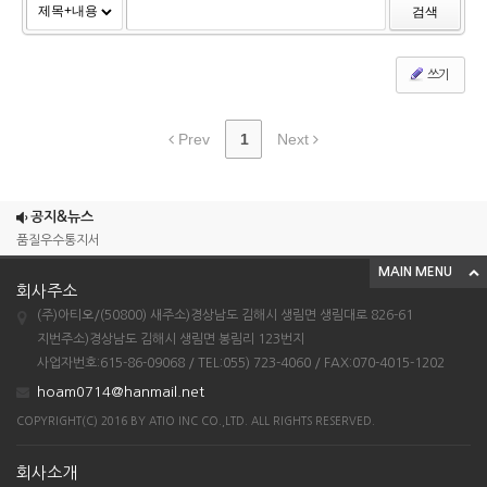
검색
쓰기
Prev
1
Next
우수단체표준제품확인서 (공동주택용 현관장)
우수단체표준제품확인서 (공동주택용 반침장)
공지&뉴스
품질우수통지서
MAIN MENU
2023년 제9회 고객품질대상 고객품질평가 우...
회사주소
단체표준인증서 (공동주택용 현관장)
(주)아티오/(50800) 새주소)경상남도 김해시 생림면 생림대로 826-61
우수단체표준제품확인서 (공동주택용 현관장)
지번주소)경상남도 김해시 생림면 봉림리 123번지
사업자번호:615-86-09068 / TEL:055) 723-4060 / FAX:070-4015-1202
우수단체표준제품확인서 (공동주택용 반침장)
hoam0714@hanmail.net
품질우수통지서
COPYRIGHT(C) 2016 BY ATIO INC CO.,LTD. ALL RIGHTS RESERVED.
2023년 제9회 고객품질대상 고객품질평가 우...
단체표준인증서 (공동주택용 현관장)
회사소개