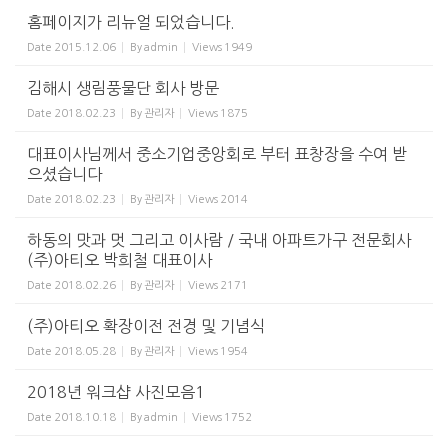
홈페이지가 리뉴얼 되었습니다.
Date
2015.12.06
By
admin
Views
1949
김해시 생림풍물단 회사 방문
Date
2018.02.23
By
관리자
Views
1875
대표이사님께서 중소기업중앙회로 부터 표창장을 수여 받
으셨습니다
Date
2018.02.23
By
관리자
Views
2014
하동의 맛과 멋 그리고 이사람 / 국내 아파트가구 전문회사
(주)아티오 박희철 대표이사
Date
2018.02.26
By
관리자
Views
2171
(주)아티오 확장이전 전경 및 기념식
Date
2018.05.28
By
관리자
Views
1954
2018년 워크샵 사진모음1
Date
2018.10.18
By
admin
Views
1752