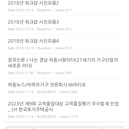
2018년 워크샵 사진모음2
Date
2018.10.18
By
admin
Views
2471
2018년 워크샵 사진모음3
Date
2018.10.18
By
admin
Views
2612
2018년 워크샵 사진모음4
Date
2018.10.18
By
admin
Views
2817
장유신문 / 나는 경남 하동사람이다(21세기의 가구산업의
새로운 리더)
Date
2018.11.06
By
admin
Views
2841
하동뉴스/아파트가구 전문회사 ㈜아티오
Date
2018.11.16
By
최고관리자
Views
2956
2023년 제9회 고객품질대상 고객품질평가 우수업체 선정
_ LH 한국토지주택공사
Date
2023.12.14
By
최고관리자
Views
1219