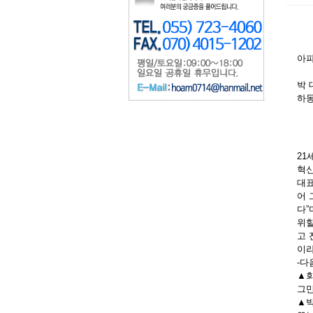
아파
박 
하
21
혁신
대표
어 
다”
위할
고 
이라
-다
▲회
그만
▲박