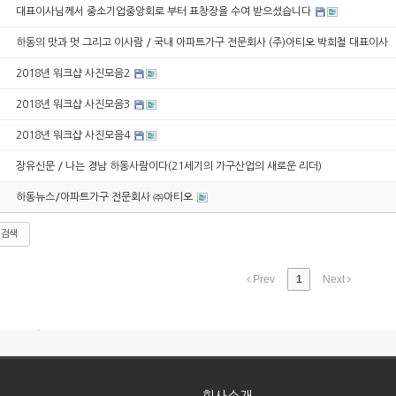
대표이사님께서 중소기업중앙회로 부터 표창장을 수여 받으셨습니다
하동의 맛과 멋 그리고 이사람 / 국내 아파트가구 전문회사 (주)아티오 박희철 대표이사
2018년 워크샵 사진모음2
2018년 워크샵 사진모음3
2018년 워크샵 사진모음4
장유신문 / 나는 경남 하동사람이다(21세기의 가구산업의 새로운 리더)
하동뉴스/아파트가구 전문회사 ㈜아티오
검색
Prev
1
Next
 현관장)
 반침장)
질평가 우...
회사소개