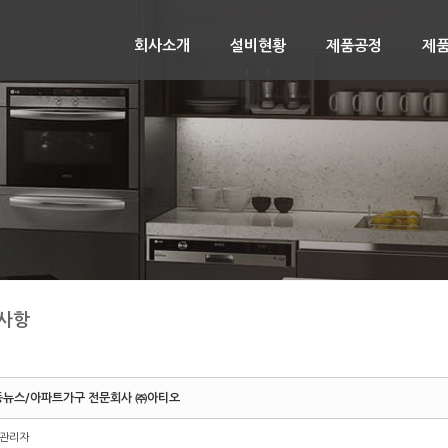
회사소개
설비현황
제품공정
제
사항
동뉴스/아파트가구 전문회사 ㈜아티오
관리자