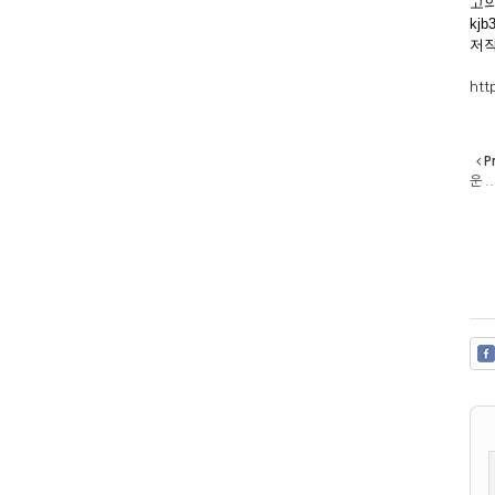
고의
kjb
저작
htt
P
운 ..