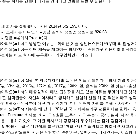
 좋은 회사를 만들어 나가는 것이라고 말씀을 드릴 수 있습니다.
제 회사를 설립했나. =지난 2014년 5월 15일이다.
사 소재지는 어디인가 =경남 김해시 생림면 생림대로 826-53
사명은 =㈜아티오(arTio)다.
아티오(arTio)로 명명한 이유는 =아티션(예술·장인)+스튜디오(무대)의 합성어
아티오(arTio)는 어떤 제품을 제조하는 회사인가 =주방가구 전문제조 회사라고
전에는 어느 회사에 근무했나 =가구업체인 에넥스다.
아티오(arTio) 설립 후 지금까지 매출 실적은 어느 정도인가 = 회사 창립 첫해
15년 63억 원, 2016년 127억 원, 2017년 190억 원, 올해는 250억 원 정도 
아티오(arTio)의 매출실적이 매년 급성장을 하고 있는 이유는 무엇이라고 생각하
 전 임직원들이 자신의 회사라고 생각하고 열심히 일을 해 준 덕분이라고 생각
히 따라와 준 덕분이 아닌 가 생각한다. 이번 인터뷰 자리를 통해 감사하다는
아티오(arTio) 자랑을 해 달라 =2014년 국내 아파트가구 전문회사로 힘차게 
stem Furniture 회사로, 회사 구성원들 모두가 가구 부분의 공사, 설계, 제
을 보유하고 있어 그 어떤 회사보다 경쟁력이 우수하다는 점이 강점이다.
 5년이라는 짧은 기간에도 불구하고 ‘한발 앞선 기술력으로 창조적인 사고와
을 창조’함으로써 지금은 당당하게 주방가구, 일반가구, 디자인가구, 시스템가