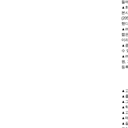
들에
▲회
본사
(2
했다
▲㈜
짧은
이라
▲좀
수 
▲㈜
원,
등록
▲고
▲출
▲그
▲학
▲고
▲매
▲끝