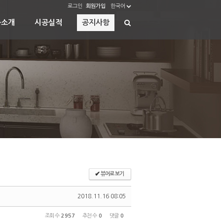
로그인
회원가입
한국어
품소개
시공실적
공지사항
✔
뷰어로 보기
2018.11.16 08:05
조회 수
2957
추천 수
0
댓글
0