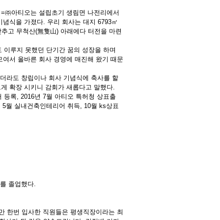
나 =㈜아티오는 설립초기 생림면 나전리에서
기념식을 가졌다. 우리 회사는 대지 6793㎡
동을 갖추고 무척산(無隻山) 아래에다 터전을 마련
구도 이루지 못했던 단기간 꿈의 성장을 하며
모여서 올바른 회사 경영에 매진해 왔기 때문
 하더라도 창립이나 회사 기념식에 축사를 할
게 확장 시키니 감회가 새롭다고 말했다.
장터 등록, 2016년 7월 아티오 특허청 상표출
여, 5월 실내건축인테리어 취득, 10월 ks상표
)를 졸업했다.
지만 한번 입사한 직원들은 평생직장이라는 최