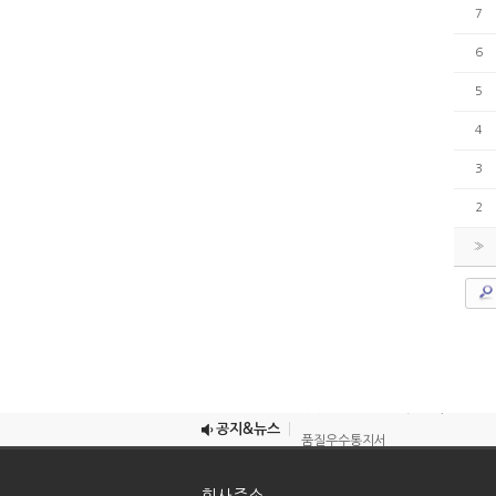
7
6
5
4
3
2
»
우수단체표준제품확인서 (공동주택용
우수단체표준제품확인서 (공동주택용
공지&뉴스
품질우수통지서
2023년 제9회 고객품질대상 고객품
회사주소