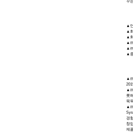
꾸는
▲언
▲회
▲회
▲㈜
▲㈜
▲종
▲㈜
20
▲㈜
롯해
묵묵
▲㈜
Sy
경험
창업
제품