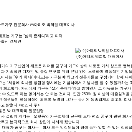
트가구 전문회사 ㈜아티오 박희철 대표이사
대표는 가구는 “삶의 존재다‘라고 피력
동출신 경제인
(주)아티오 박희철 대표이사
세기의 가구산업의 새로운 리더를 꿈꾸며 가구이상의 새로운 가치 창조로 행복
과 지속적인 디자인 및 품질 연구를 위해 끈임 없이 노력하며 역동적인 기업을 추구
이사는 “우리 회사(아티오)는 가구분야 최고의 전문가들로 구성되어 함께 나아
그는 “처음에 회사를 창립할 당시에는 기념식에서 기념사를 할 수 있을까하는 
며 회고했다. 자신에게 가구란 “삶의 존재다”라고 밝히면서 그 이유로는 가구가
 수 있도록 하는 없어서는 안 되는 것이다. 연간 250억 원 이상의 매출실적을
전 직원들이 평생직장이 되도록 노력해 나가는 동시에 동종업계의 최고의 회사
고 밝혔다.<편집자 주>
음은 박 대표와의 일문일답.
사 설립의 계기는 =오랫동안 가구업체에 근무해 오다 평소 꿈꾸어 왔던 회사
두고 본격적으로 회사 창립에 나서게 됐습니다.
 대표가 꿈꾸는 회사는 =회사 모든 임직원들이 평생 동안 일할 수 있는 직장을