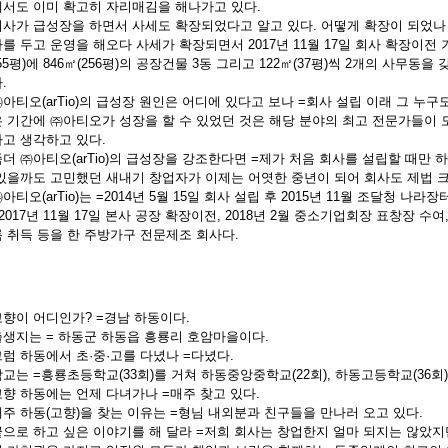
서도 이미 확고히 자리매김을 해나가고 있다.
사가 급성장을 하면서 사세도 확장되었다고 알고 있다. 어떻게 확장이 되었
를 두고 운영을 해오다 사세가 확장되면서 2017년 11월 17일 회사 확장이전 
055평)에 846㎡(256평)의 공장건물 3동 그리고 122㎡(37평)씩 2개의 사무
.
아티오(arTio)의 급성장 원인은 어디에 있다고 보나 =회사 설립 이래 그 누
 기간에 ㈜아티오가 성장을 할 수 있었던 것은 해당 분야의 최고 전문가들이 
고 생각하고 있다.
더 ㈜아티오(arTio)의 급성장을 강조한다면 =제가 처음 회사를 설립할 때만
있을까도 고민했던 새내기 창업자가 이제는 어엿한 중년이 되어 회사도 제법 크
아티오(arTio)는 =2014년 5월 15일 회사 설립 후 2015년 11월 조달청 나라
 2017년 11월 17일 본사 공장 확장이전, 2018년 2월 중소기업회장 표창장 수
 취득 등을 한 주방가구 전문제조 회사다.
향이 어디인가? =경남 하동이다.
생지는 = 하동군 하동읍 흥룡리 호암마을이다.
럼 하동에서 초·중·고를 다녔나 =다녔다.
교는 =흥룡초등학교(33회)를 거쳐 하동중앙중학교(22회), 하동고등학교(36회
향 하동에는 언제 다녀가나 =매주 찾고 있다.
주 하동(고향)을 찾는 이유는 =형님 내외분과 친구들을 만나러 오고 있다.
으로 하고 싶은 이야기를 해 달라 =저희 회사는 창업한지 얼마 되지는 않았